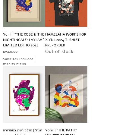
Yonil | "THE ROSE & THE
HAMELAHA WORKSHOP
NIGHTINGALE: LAYLAH"
X YNL 2024 T-SHIRT
LIMITED EDITIO 2024
PRE-ORDER
Out of stock
Price
₪540.00
Sales Tax Included
|
משלוח עד הבית
יוניל | הדפס רשת במהדורה
Yonil | "THE PATH"