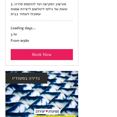
מעיצוב הסקיצה ועד להדפסת סדרה: 3
שעות של גילוף לינולאום ליצירת אמנות
שתוכלו לשחזר בבית
Loading days...
3 hr
From
From ₪380
380
Israeli
new
shekels
Book Now
נדירה בסטודיו