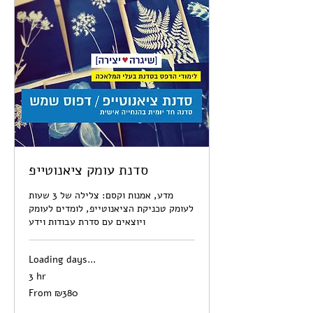
סדנת עומק ציאנוטייפ
מדע, אמנות וקסם: צלילה של 3 שעות
לעומק טכניקת הציאנוטייפ, לומדים לעומק
ויוצאים עם סדרת עבודות וידע
Loading days...
3 hr
From
From ₪380
380
Israeli
new