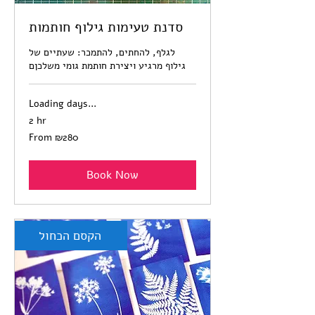
סדנת טעימות גילוף חותמות
לגלף, להחתים, להתמכר: שעתיים של
גילוף מרגיע ויצירת חותמת גומי משלכןם
Loading days...
2 hr
From
From ₪280
280
Israeli
new
shekels
Book Now
הקסם הכחול