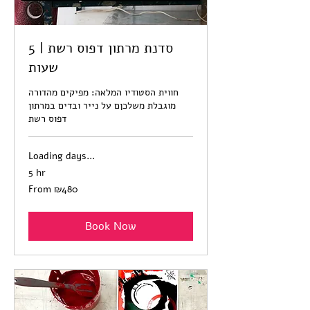
סדנת מרתון דפוס רשת | 5
שעות
חווית הסטודיו המלאה: מפיקים מהדורה
מוגבלת משלכןם על נייר ובדים במרתון
דפוס רשת
Loading days...
5 hr
From
From ₪480
480
Israeli
new
shekels
Book Now