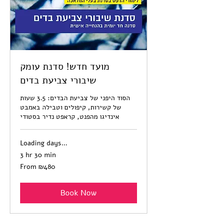
מועד חדש! סדנת עומק
שיבורי צביעת בדים
הסוד היפני של צביעת הבדים: 3.5 שעות
של קשירות, קיפולים וטבילה באמבט
אינדיגו מהפנט, קראפט נדיר בסטודי
Loading days...
3 hr 30 min
From
From ₪480
480
Israeli
new
shekels
Book Now