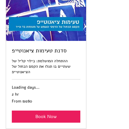
סדנת טעימות ציאנוטייפ
ההתחלה המושלמת: בילוי קליל של
שעתיים בו תגלו את הקסם הכחול של
הציאנוטייפ
Loading days...
2 hr
From
From ₪280
280
Israeli
new
shekels
Book Now