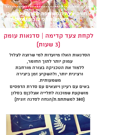
חוויה יצירתית משותפת להורים וילדים, כי
הזיכרונות הכי טובים נוצרים יחד
לקחת צעד קדימה | סדנאות עומק
(3 שעות)
הסדנאות האלו מיועדות למי שרוצה לצלול
עמוק יותר לתוך החומר,
ללמוד את הטכניקה בצורה מורחבת
ורצינית יותר, ולהשקיע זמן ביצירה
משמעותית.
באים עם רעיון ויוצאים עם סדרת הדפסים
מושקעת שמוכנה לתלייה אצלכןם בסלון
(380 למשתתפ.ת/הנחה לסדנה זוגית)