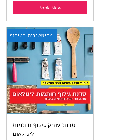
shekels
Book Now
מדיטטיבית בטירוף
סדנת עומק גילוף חותמות
לינולאום