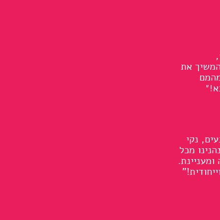
המשיך את
מהמם
א
!"
ים, נקי
גענו לסדנא מרוכזת של 5 שעות ונהנינו מכל
ומעניינת.
יחודית!"