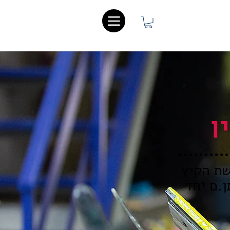
ו
שת הקיץ
.ם יחד