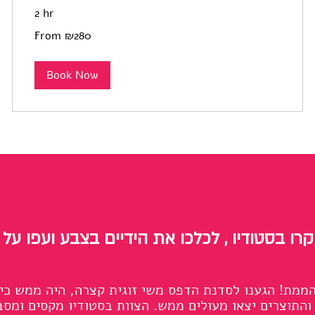
2 hr
From
From ₪280
280
Israeli
new
shekels
Book Now
קרו בסטודיו , לכלכו את הידיים בצבע ועפו על 
הממת! הגענו לסדנת הדפס משי זוגית קצרה, היה ממש כי
התוצרים יצאו מעולים ממש. הצוות בסטודיו מקסים ומסב