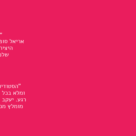
״
אריאל סופ
היציר
שלכם
"הסטודיו
רגע. יעקב 
מומלץ מכל