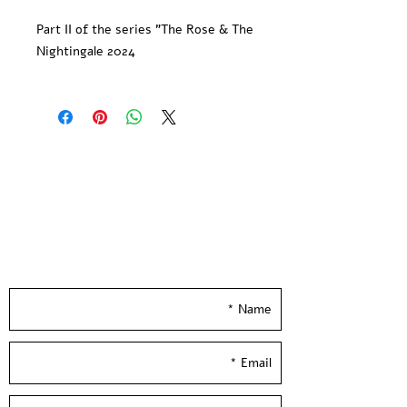
Part II of the series "The Rose & The
Nightingale 2024
6-Color hand-pulled limited edition
screen print.
Printed on Ivory 300gsm Shiro paper
Limited Edition - All copies signed
and numbered by the artist
Printed at and by Hamelaha Studio
Paper size: 20*14 inch / 50*35 cm
Leave your details and we'll get back to you
**Frame not included**
really soon :)
Shipped in a tube
--
השושנה והזמיר - דמעות | יוניל 2024
הדפס רשת בשישה צבעים, הודפס ידנית
בסטודיו בעלי המלאכה
מודפס על נייר שירו 300 גר׳ בגוון שנהב