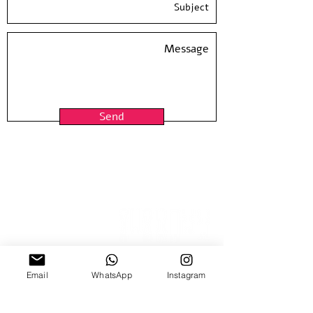
| גודל נייר 50*35
מהדורה מוגבלת חתומה וממוספרת ע״י האמן
לא כולל מיסגור
Send
Email
WhatsApp
Instagram
15 Nitzana St
Sun-Thur, 10:00-18:00