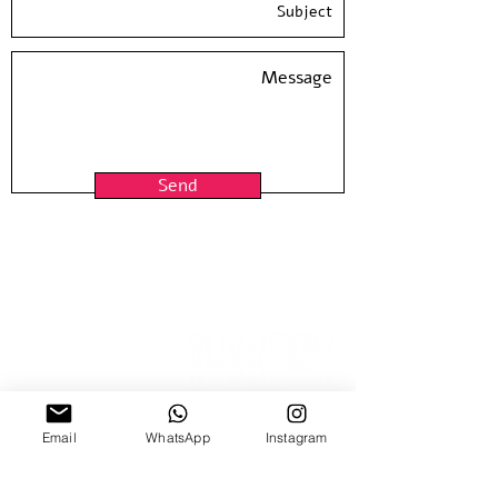
| גודל נייר 50*35
מהדורה מוגבלת חתומה וממוספרת ע״י האמן
לא כולל מיסגור
Send
Email
WhatsApp
Instagram
15 Nitzana St
Sun-Thur, 10:00-18:00