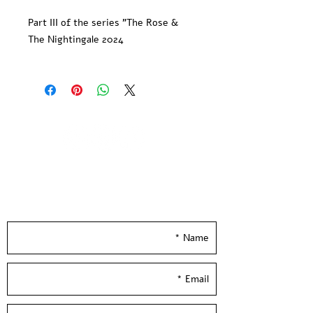
Part III of the series "The Rose &
The Nightingale 2024
7-Color hand-pulled limited edition
screen print.
Printed on Ivory 300gsm Shiro paper
Limited Edition - All copies signed
and numbered by the artist
Printed at and by Hamelaha Studio
Paper size: 20*14 inch / 50*35 cm
Leave your details and we'll get back to you
**Frame not included**
really soon :)
Shipped in a tube
--
השושנה והזמיר - מרדף | יוניל 2024
הדפס רשת בשבעה צבעים, הודפס ידנית
בסטודיו בעלי המלאכה
מודפס על נייר שירו 300 גר׳ בגוון שנהב