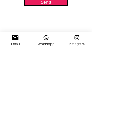
Send
Email
WhatsApp
Instagram
15 Nitzana St
Sun-Thur, 10:00-18:00
Fridays by appointment
03-5370773
03-6884640
| Fax
Email Us
www.hamelaha.shop