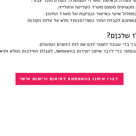
ף פעולה ובאישור משרדי הממשלה. הקורס מוכר עבור:
 מקצועית מטעם משרד הקליטה והעלייה.
מסלול אישי באישור ובפיקוח של משרד החינוך.
כאותכם לקבלת החזר כספי/סבסוד מלא על עלות הקורס)
ז שלכןם?
 כדי שנוכל לתפור לכם את לוח הזמנים המושלם.
כפתור כדי לדבר איתנו ישירות בוואטסאפ, לקבלת הסילבוס המלא ותיא
דברו איתנו בוואטסאפ לתיאום ורישום אישי