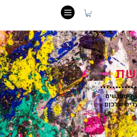
שת
של מפגשים
עדים שלכןם