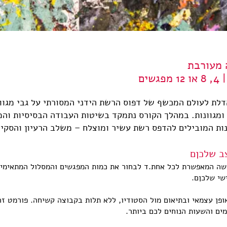
 מעורבת
ים
לת לעולם המכשף של דפוס הרשת הידני המסורתי על גבי מגוון 
ומגוונות.
במהלך הקורס נתמקד בשיטות העבודה הבסיסיות והמ
נות המובילים להדפס רשת עשיר ומוצלח – משלב הרעיון והסקי
צב שלכןם
ישה המאפשרת לכל אחת.ד לבחור את כמות המפגשים והמסלול המתאימים
שי שלכןם.
פן עצמאי ובתיאום מול הסטודיו, ללא תלות בקבוצה קשיחה. פורמט זה
ים והשעות הנוחים לכם ביותר.