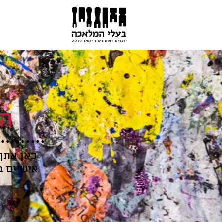
המ
כאן אתן
אישיים ב