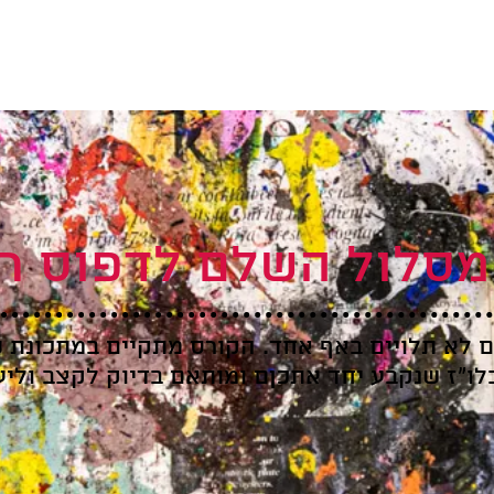
סלול השלם לדפוס ר
ם לא תלויים באף אחד. הקורס מתקיים במתכונת 
לו״ז שנקבע יחד אתכןם ומותאם בדיוק לקצב ולי