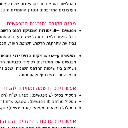
ההחלטות העיצוביות והרעיונות של כל אחת.
העיצובים המודפסים ומגוון החומרים והטכ
מבנה הקורס ותוכנית המפגשים:
מפגשים 1–8: יסודות וטכניקת דפוס הרשת
בכל שיעור נלמד ונתרגל שיטת עבודה אחר
נבין את עקרונות הרשת, חשיפת האור, הכנ
מפגשים 9–12: טכניקות הדפס ידני נוספות ומדיה מעורבת
מפגשים אלו מוקדשים ללימוד טכניקות הדפס
ושילוב בין שיטות ההדפס השונות. שלב ז
תרצו לתת דגש נוסף ולהתמחות.
אפשרויות הרשמה ומחירון (הנחה 
מסלול בסיס (4 מפגשים): 1,320 ש"ח (רק 330 ש"ח למפגש)
מסלול מורחב (8 מפגשים): 2,400 ש"ח (רק 300 ש"ח למפגש!)
המסלול המלא והמקצועי (12 מפגשים): 3,240 ש"ח (רק 270 ש"ח למפגש – החיסכון הכי גדול!)
אפשרויות סבסוד, החזרים והכרה 