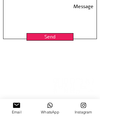
Send
15 Nitzana St
Email
WhatsApp
Instagram
Sun-Thur, 10:00-18:00
Fridays by appointment
03-5370773