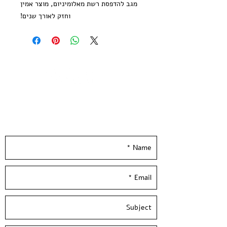
מגב להדפסת רשת מאלומיניום, מוצר אמין
וחזק לאורך שנים!
מידות לבחירה: 10 ס"מ, 20 ס"מ, 30 ס"מ,
40 ס"מ
Do it By Yourself!
Aluminium Screen Printing
Squeegee
Long-lasting product
Leave your details and we'll get back to you
Sizes: 10cm, 20cm, 30cm, 40cm
really soon :)