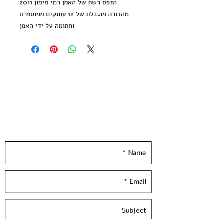
הדפס רשת של האמן רמי מימון 2011
מהדורה מוגבלת של 12 עותקים ממוספרת
וחתומה על ידי האמן
גודל נייר: 35*50 ס״מ, נייר הדפס שחור,
250 גר׳
הודפס ידנית בסטודיו בעלי המלאכה
לא כולל מיסגור
Rami Maymon - Aerogell - 2011
One color - GoldScreen print
Leave your details and we'll get back to you
Limited edition of 12 copies signed
really soon :)
and numbered by the artist
Paper size: 50*35 cm, 250 gr'
Hand Pulled screen Printed at
Hamelaha Workshop
Framing is not included