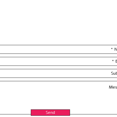
Leave your details and we'll get back to you really soon :)
Send