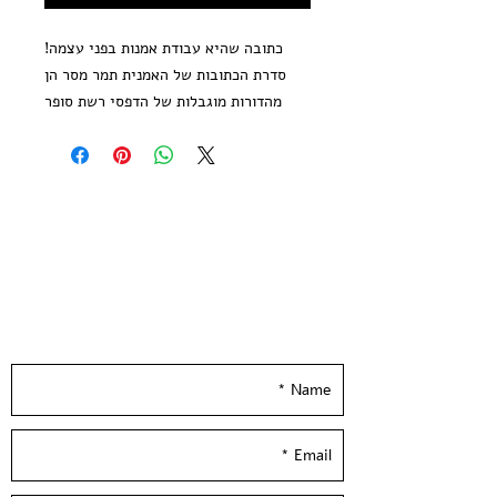
כתובה שהיא עבודת אמנות בפני עצמה!
סדרת הכתובות של האמנית תמר מסר הן
מהדורות מוגבלות של הדפסי רשת סופר
מוקפדים באיכות של פיין ארט
הדפסים פרי איוריה של האמנית בהשראת
סיפורי אהבה מהתנ״ך ❤️
יָעֵלים | סדרת הכתובות של האמנית תמר
מסר
הדפס רשת בעשרה צבעים, מהדורה
Leave your details and we'll get back to you
מוגבלת, חתומה וממוספרת ע״י האמנית
really soon :)
מודפס על נייר פיין ארט 100% כותנה
גודל נייר 60*50 ס״מ
נוסח הכתובה מודפס בדפוס רשת בהתאמת
אישית
Ibexs | Ketubha by the artist Tamar