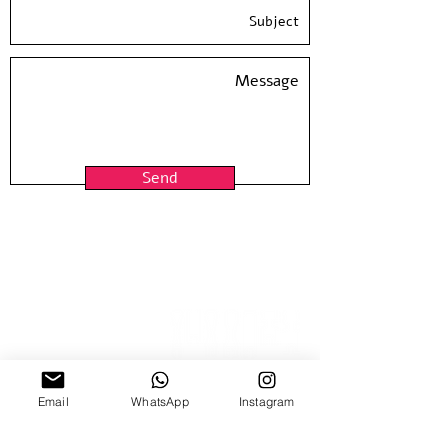
Messer
Screen printed in ten colors, limited
edition, signed and numbered by
the artist
Printed on 100% cotton fine art
paper
Paper size 19.5' x 24'
Send
The text is customable by request
Email
WhatsApp
Instagram
15 Nitzana St
Sun-Thur, 10:00-18:00