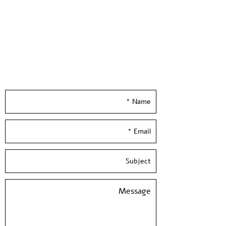
מודפס על נייר אורגני איכותי בגוון שנהב,
300 גרם.
גודל הנייר 35*50 ס״מ
הודפס ידנית בסטודיו בעלי המלאכה
Leave your details and we'll get back to you
really soon :)
*לא כולל מיסגור*
Efrat Hakimi | Touching 2017
Four colors Screen print Limited
edition of 30 copies signed and
numbered by the artist
Paper size: 20*14 inch /
50
*35 cm,
300 gr'
Hand Pulled screen Printed at
Hamelaha Workshop
Framing is not included