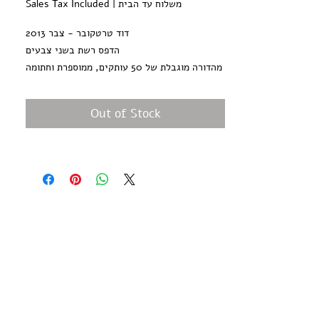
משלוח עד הבית
|
Sales Tax Included
דוד טרטקובר - צבר 2013
הדפס רשת בשני צבעים
מהדורה מוגבלת של 50 עותקים, ממוספרת וחתומה
על ידי האמן
גודל נייר: 25*35 ס״מ, נייר הדפס אורגני 300 גר׳
Out of Stock
בגוון שנהב
לא כולל מיסגור
David Tartakover - Sabra -2013
Two colors Screen print
Limited edition of 50 copies signed and
numbered by the artist
Paper size: 13*10 inch /35*25cm, 300 gr'
Hand Pulled screen Printed at Hamelaha
Workshop
Framing is not included