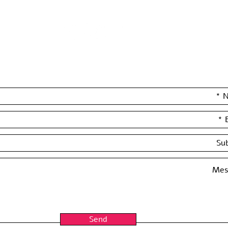
Leave your details and we'll get back to you really soon :)
Send