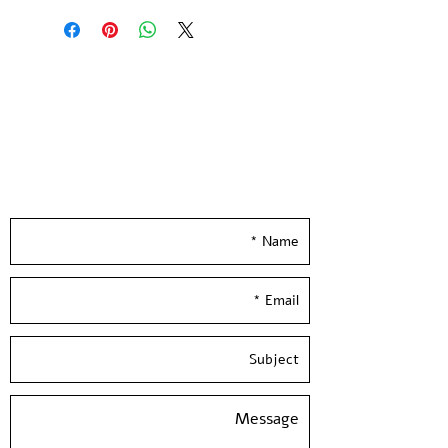
כל הדפס בסדרה יחיד במינו - הדפס
מונוטייפ ללא עותקים נוספים, חתום ע״י
האמן
גודל הנייר 35*50 ס״מ, נייר הדפס אורגני,
300 גר
הודפס ידנית בסטודיו בעלי המלאכה
Leave your details and we'll get back to you
*לא כולל מיסגור*
really soon :)
David Adika - Kadim - 2016
The Kadim- vasesseries was printed
with the artist in the studio in 2016.
The series includes monotype
prints, with each print unique with
no additional copies.
Paper size: 20*13 inch / 50*35 cm,
300 gr'
Hand Pulled screen Printed at
Hamelaha Workshop S