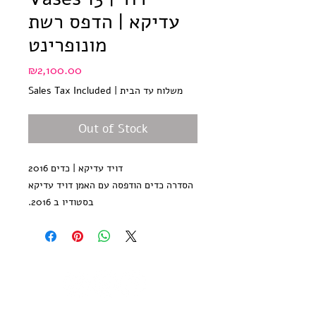
עדיקא | הדפס רשת
מונופרינט
Price
₪2,100.00
משלוח עד הבית
|
Sales Tax Included
Out of Stock
דויד עדיקא | כדים 2016
הסדרה כדים הודפסה עם האמן דויד עדיקא
בסטודיו ב 2016.
כל הדפס בסדרה יחיד במינו - הדפס
מונוטייפ ללא עותקים נוספים, חתום ע״י
האמן
גודל הנייר 35*50 ס״מ, נייר הדפס אורגני,
300 גר