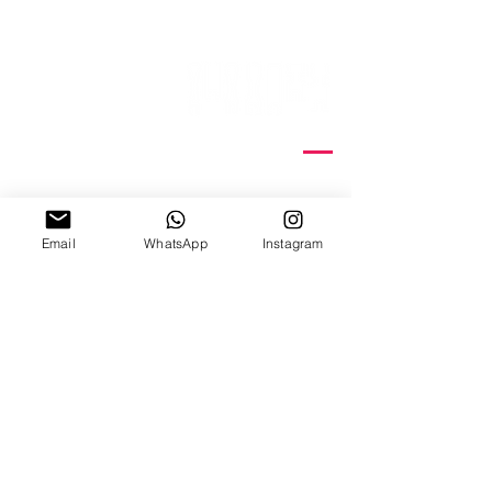
15 Nitzana St
Sun-Thur, 10:00-18:00
Fridays by appointment
Email
WhatsApp
Instagram
03-5370773
03-6884640
| Fax
Email Us
www.hamelaha.shop
קורסי דפוס רשת
הדפסת תיקי כותנה
סדנאות
הדפסת חולצות
קבוצות
הדפסת עבודות נייר