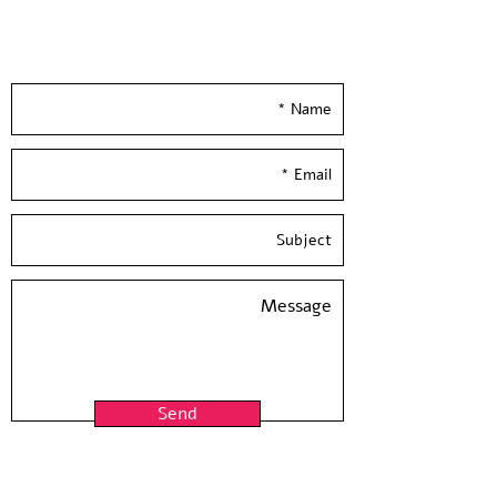
הודפס ידנית בסטודיו בעלי המלאכה
Leave your details and we'll get back to you
*לא כולל מיסגור*
really soon :)
David Adika - Kadim - 2016
The Kadim- vasesseries was printed
with the artist in the studio in 2016.
The series includes monotype
prints, with each print unique with
no additional copies.
Paper size: 20*13 inch / 50*35 cm,
300 gr'
Hand Pulled screen Printed at
Hamelaha Workshop S
Framing is not included
Send