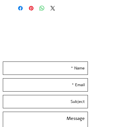
הדפס רשת בשני צבעים
מהדורה מוגבלת של 20 עותקים חתומה
וממוספרת
הודפסה ע״י האמניות בסטודיו בעלי
המלאכה
גודל נייר 21*29.7 ס״מ | נייר הדפס שירו
300 גר׳ בגוון שנהב
Leave your details and we'll get back to you
really soon :)
--
Nawal Arafat and Rachel Hagigi -
2022
2 Colors Screen Print
printed on quality 300 gsm ivory
paper
Limited Edition of 20 copies -signed
and numbered by the artists
Paper size: 11.5*8 inch / 29.7*21 cm /