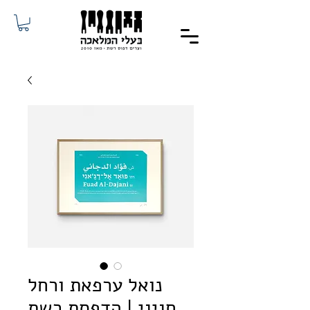
נואל ערפאת ורחל
חגיגי | הדפסת רשת