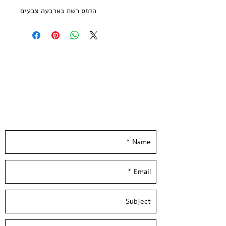
הדפס רשת בארבעה צבעים
מהדורה מוגבלת של 20 עותקים חתומה
וממוספרת
הודפסה ע״י האמן בסטודיו בעלי המלאכה
גודל נייר 21*29.7 ס״מ | נייר הדפס שירו
300 גר׳ בגוון שנהב
--
Leave your details and we'll get back to you
Jacob Ben Cohen
- 2022
really soon :)
4 Colors Screen Print
printed on quality 300 gsm ivory
paper
Limited Edition of 20 copies -signed
and numbered by the artist
Paper size: 11.5*8 inch / 29.7*21 cm /
A4
Hand Pulled screen Printed By the