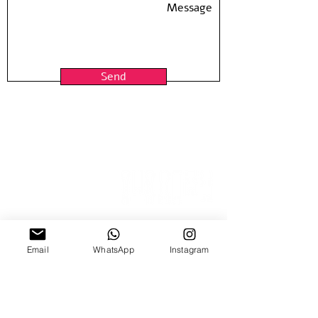
Artist at Hamelaha Workshop
Framing is not included
Shipped in a tube
Send
15 Nitzana St
Email
WhatsApp
Instagram
Sun-Thur, 10:00-18:00
Fridays by appointment
03-5370773
03-6884640
| Fax