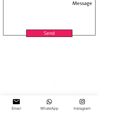
Hand Pulled screen Printed By the
Artist at Hamelaha Workshop
Framing is not included
Shipped in a tube
Send
15 Nitzana St
Email
WhatsApp
Instagram
Sun-Thur, 10:00-18:00
Fridays by appointment
03-5370773
03-6884640
| Fax