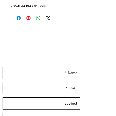
הדפס רשת בארבה צבעים
מהדורה מוגבלת של 20 עותקים חתומה
וממוספרת
הודפסה ע״י האמן בסטודיו בעלי המלאכה
גודל נייר 21*29.7 ס״מ | נייר הדפס שירו
300 גר׳ בגוון שנהב
--
Leave your details and we'll get back to you
really soon :)
Gabby Salzman - 2022
4 Colors Screen Print
printed on quality 300 gsm ivory
paper
Limited Edition of 20 copies -signed
and numbered by the artist
Paper size: 11.5*8 inch / 29.7*21 cm /
A4