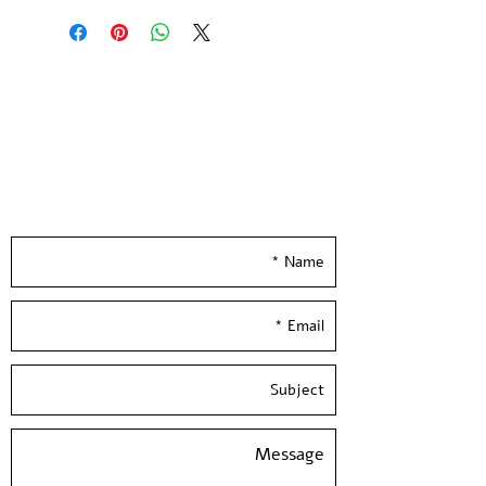
מהדורה מוגבלת של 20 עותקים חתומה
וממוספרת
הודפסה בעבודת יד ע״י האמנית בסטודיו
בעלי המלאכה
גודל נייר 25*35 ס״מ | נייר הדפס שירו
300 גר׳ בגוון שנהב
Leave your details and we'll get back to you
--
really soon :)
Tamar Ben Maymon 2024 | Untitled
4 Colors Screen Print
printed on quality 300 gsm ivory
paper
Limited Edition of 20 copies -signed
and numbered by the artist
Paper size: 14*10 inch / 35*25 cm
Hand Pulled screen Printed By the
Artist at Hamelaha Workshop
Framing is not included