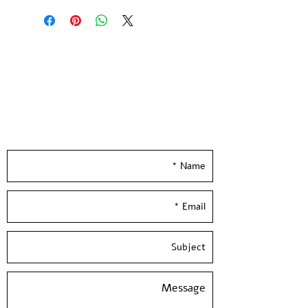
מהדורה מוגבלת של 25 עותקים חתומה
וממוספרת
הודפסה בעבודת יד ע״י האמנית בסטודיו
בעלי המלאכה
גודל נייר 21*29.7 ס״מ | נייר הדפס שירו
300 גר׳ בגוון שנהב
Leave your details and we'll get back to you
--
really soon :)
Einat Peled - 2023 | before us
4 Colors Screen Print
printed on quality 300 gsm ivory
paper
Limited Edition of 25 copies -signed
and numbered by the artist
Paper size: 11.5*8 inch / 29.7*21 cm /
A4
Hand Pulled screen Printed By the
Artist at Hamelaha Workshop