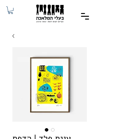
עינת פלד | הדפס