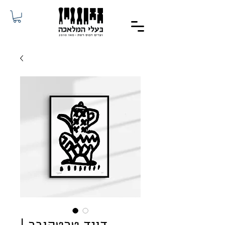
דויד טרטקובר |