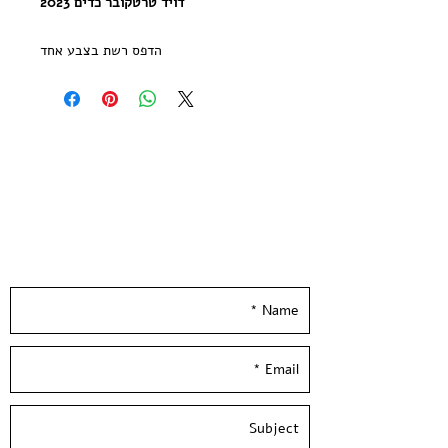
דויד טרטקובר כדים 2023
הדפס רשת בצבע אחד
מהדורה מוגבלת של 55 עותקים חתומה
וממוספרת
הודפסה בעבודת יד ע״י סטודיו בעלי
המלאכה
גודל נייר 70*50 ס״מ | נייר הדפס שירו
300 גר׳ בגוון שנהב
Leave your details and we'll get back to you
--
really soon :)
David Tartakover - 2023 |
Vases 2023 - No 8
1 Color Screen Print
printed on quality 300 gsm ivory
paper
Limited Edition of 55 copies -signed
and numbered by the artist