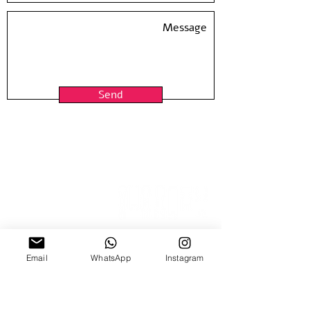
Paper size: 20*27.5 inch / 50*70 cm
Hand Pulled screen Printed at
Hamelaha Workshop
Framing is not included
Shipped in a tube
Send
Email
15 Nitzana St
WhatsApp
Instagram
Sun-Thur, 10:00-18:00
Fridays by appointment