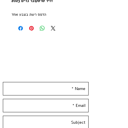
דויד טרטקובר כדים 2023
הדפס רשת בצבע אחד
מהדורה מוגבלת של 55 עותקים חתומה
וממוספרת
הודפסה בעבודת יד ע״י סטודיו בעלי
המלאכה
גודל נייר 70*50 ס״מ | נייר הדפס שירו
300 גר׳ בגוון שנהב
Leave your details and we'll get back to you
--
really soon :)
David Tartakover - 2023 |
Vases 2023 - No 7
1 Color Screen Print
printed on quality 300 gsm ivory
paper
Limited Edition of 55 copies -signed
and numbered by the artist