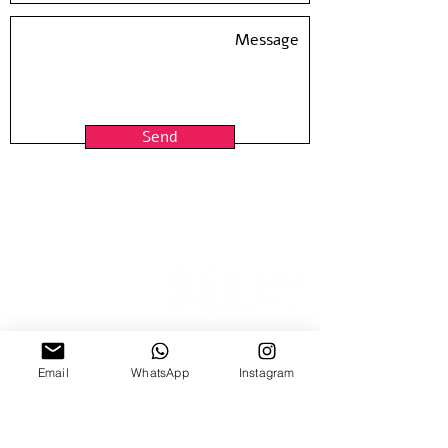
Paper size: 20*27.5 inch / 50*70 cm
Hand Pulled screen Printed at
Hamelaha Workshop
Framing is not included
Shipped in a tube
Send
Email
15 Nitzana St
WhatsApp
Instagram
Sun-Thur, 10:00-18:00
Fridays by appointment