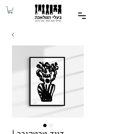
דויד טרטקובר |