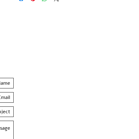
numbered by the artist
Paper size: 11.5*8 inch / 29.7*21 cm / A4
Hand Pulled screen Printed By the Artist
at Hamelaha Workshop
Framing is not included
Shipped in a tube