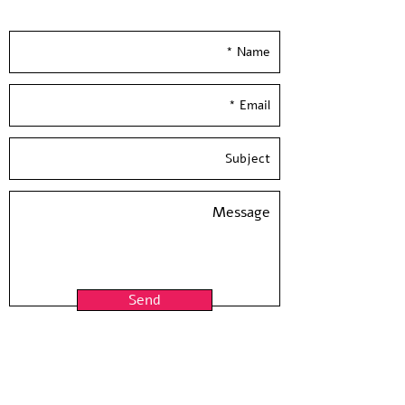
really soon :)
Send