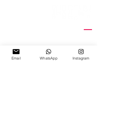
15 Nitzana St
Sun-Thur, 10:00-18:00
Fridays by appointment
Email
WhatsApp
Instagram
03-5370773
03-6884640
| Fax
Email Us
www.hamelaha.shop
קורסי דפוס רשת
הדפסת תיקי כותנה
סדנאות
הדפסת חולצות
קבוצות
הדפסת עבודות נייר
השכרת חללי עבודה
צור קשר