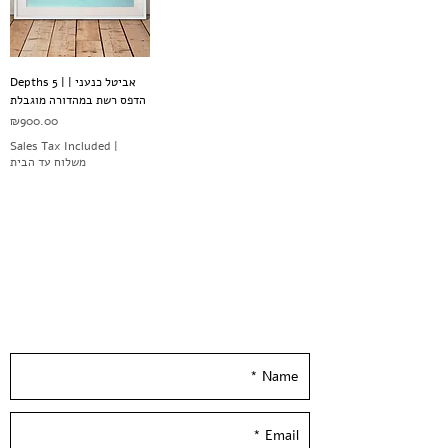
Depths 5 | אביטל כנעני |
הדפס רשת במהדורה מוגבלת
Price
₪900.00
Sales Tax Included
|
משלוח עד הבית
Leave your details and we'll get back to you
really soon :)