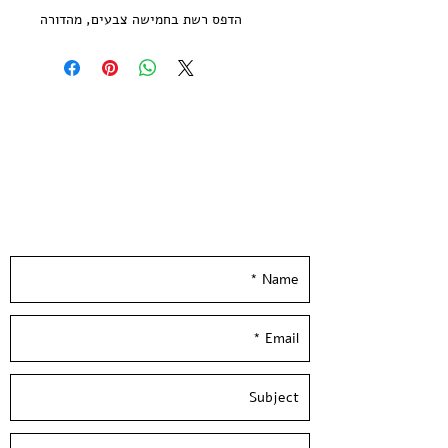
הדפס רשת בחמישה צבעים, מהדורה
מוגבלת של 50 עותקים, חתום על ידי האמן
מודפס על נייר אורגני איכותי בגוון שנהב,
250 גרם.
גודל הנייר 25*35 ס״מ
הודפס ידנית בסטודיו בעלי המלאכה
Leave your details and we'll get back to you
*לא כולל מיסגור*
really soon :)
Jacob Ben Cohen - img205
Five colors Screen print
Limited edition of 50 copies signed
and numbered by the artist
Paper size: 13*10 inch / 35*25 cm,
250 gr'
Hand Pulled screen Printed at
Hamelaha Workshop