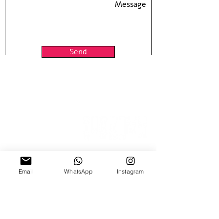
Framing is not included
Send
15 Nitzana St
Email
WhatsApp
Instagram
Sun-Thur, 10:00-18:00
Fridays by appointment
03-5370773
03-6884640
| Fax