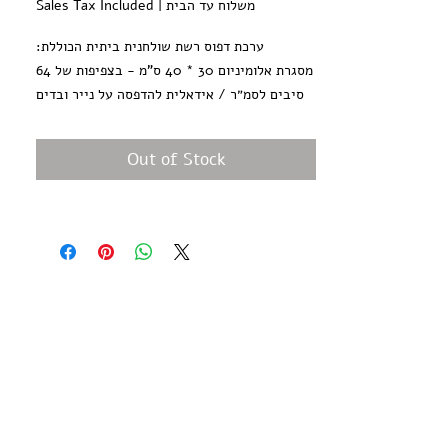
Sales Tax Included
|
משלוח עד הבית
ערכת דפוס רשת שולחנית ביתית הכוללת:
מסגרת אלומיניום 30 * 40 ס"מ - בצפיפות של 64
סיבים לסמ״ר / אידאלית להדפסה על נייר ובדים
מגב אלומיניום להדפסה באורך 25 ס״מ
2 יח׳ מיילר פוליאסטר A4 לחיתוך סטנסילים
Out of Stock
250 גרם צבע הדפסה שחור על בסיס
אקרילי להדפסת בד ונייר
250 גרם צבע להדפסה - גוון נוסף לבחירתך
זוג צירי מתכת להידוק הרשת לשולחן
מיכל דבק ספריי
המוצרים בערכה בטוחים לשימוש בסביבה ביתית
ערכת הצבעים על בסיס מים מאפשרת הדפסה על
מוצרי טקסטיל ונייר עם תוצאות סופר איכותיות
וספיגה נהדרת.
Out of stock - Expected 02/21
Do it By Yourself!