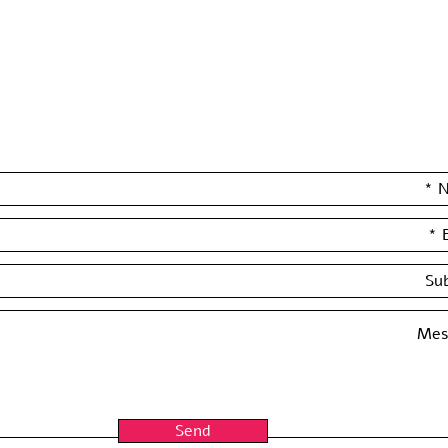
Leave your details and we'll get back to you really soon :)
Send