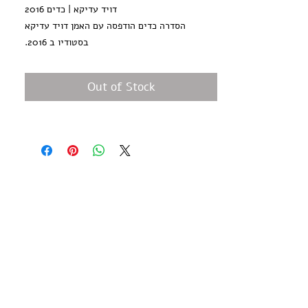
דויד עדיקא | כדים 2016
הסדרה כדים הודפסה עם האמן דויד עדיקא
בסטודיו ב 2016.
כל הדפס בסדרה יחיד במינו - הדפס מונוטייפ ללא
עותקים נוספים, חתום ע״י האמן
Out of Stock
גודל הנייר 35*50 ס״מ, נייר הדפס אורגני, 300
גר
הודפס ידנית בסטודיו בעלי המלאכה
*לא כולל מיסגור*
David Adika - Kadim - 2016
The Kadim- vasesseries was printed with
the artist in the studio in 2016.
The series includes monotype prints, with
each print unique with no additional
copies.
Paper size: 20*13 inch / 50*35 cm, 300 gr'
Hand Pulled screen Printed at Hamelaha