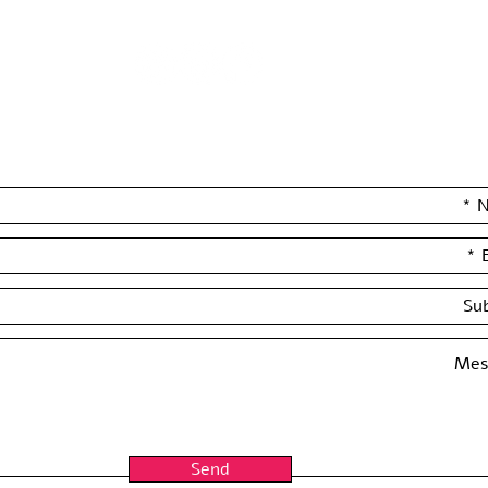
Leave your details and we'll get back to you really soon :)
Send