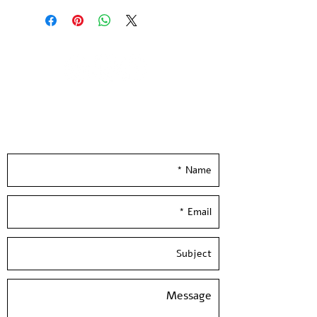
מהדורה מוגבלת של 20 עותקים חתומה
וממוספרת
הודפסה ע״י האמנית בסטודיו בעלי
המלאכה
גודל נייר 21*29.7 ס״מ | נייר הדפס שירו
300 גר׳ בגוון שנהב
Leave your details and we'll get back to you
--
really soon :)
Yarden Adar - 2022
3 Colors Screen Print
printed on quality 300 gsm ivory
paper
Limited Edition of 20 copies -signed
and numbered by the artist
Paper size: 11.5*8 inch / 29.7*21 cm /
A4
Hand Pulled screen Printed By the
Artist at Hamelaha Workshop